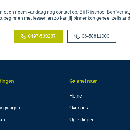
iet en neem vandaag nog contact op. Bij Rijschool Ben Verha
ct beginnen met lessen en zo kan jij binnenkort geheel zelfstan
0497-530237
06-58811000
dingen
Ga snel naar
Home
angwagen
Over ons
an
Opleidingen