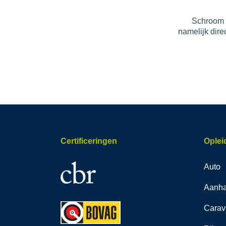
Schroom n
namelijk dire
Certificeringen
Oplei
Auto
Aanh
Carav