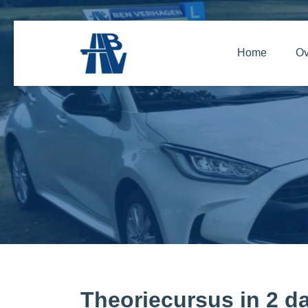
Home
Ov
Theoriecursus in 2 d