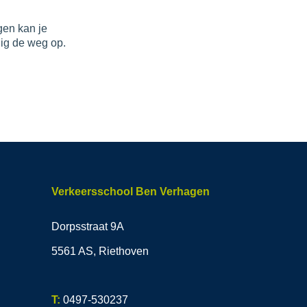
gen kan je
dig de weg op.
Verkeersschool Ben Verhagen
Dorpsstraat 9A
5561 AS, Riethoven
T:
0497-530237