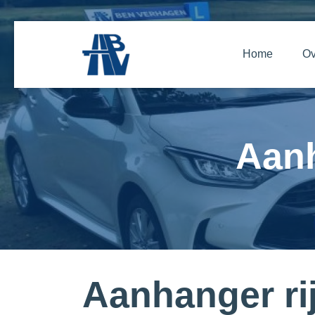
Home
Ov
Aanh
Aanhanger ri