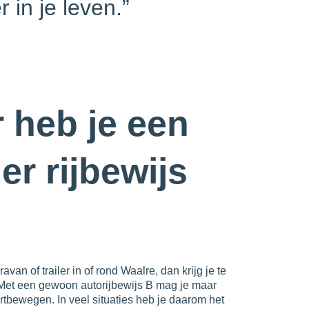
 in je leven.”
 heb je een
r rijbewijs
van of trailer in of rond Waalre, dan krijg je te
 Met een gewoon autorijbewijs B mag je maar
rtbewegen. In veel situaties heb je daarom het