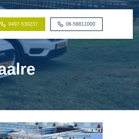
0497-530237
06-58811000
aalre