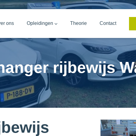
er ons
Opleidingen
Theorie
Contact
anger rijbewijs W
jbewijs