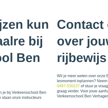
jzen kun
Contact
alre bij
over jo
ool Ben
rijbewij
Wil je meer weten over onze BE
lesmoment inplannen? Neem da
0497-530237
of stuur je vraa
graag verder. Voor jouw aanha
n je bij Verkeersschool Ben
Verkeersschool Ben Verhage
 staan onze instructeurs